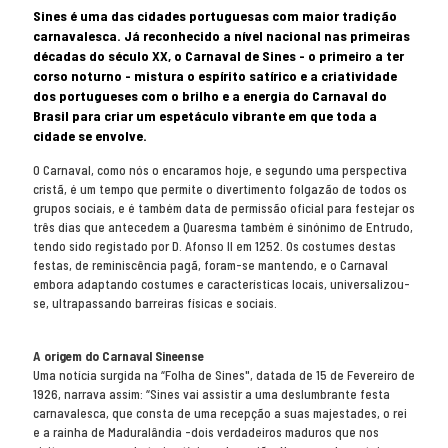
Sines é uma das cidades portuguesas com maior tradição
carnavalesca. Já reconhecido a nível nacional nas primeiras
décadas do século XX, o Carnaval de Sines - o primeiro a ter
corso noturno - mistura o espírito satírico e a criatividade
dos portugueses com o brilho e a energia do Carnaval do
Brasil para criar um espetáculo vibrante em que toda a
cidade se envolve.
O Carnaval, como nós o encaramos hoje, e segundo uma perspectiva
cristã, é um tempo que permite o divertimento folgazão de todos os
grupos sociais, e é também data de permissão oficial para festejar os
três dias que antecedem a Quaresma também é sinónimo de Entrudo,
tendo sido registado por D. Afonso II em 1252. Os costumes destas
festas, de reminiscência pagã, foram-se mantendo, e o Carnaval
embora adaptando costumes e características locais, universalizou-
se, ultrapassando barreiras físicas e sociais.
A origem do Carnaval Sineense
Uma notícia surgida na “Folha de Sines", datada de 15 de Fevereiro de
1926, narrava assim: “Sines vai assistir a uma deslumbrante festa
carnavalesca, que consta de uma recepção a suas majestades, o rei
e a rainha de Maduralândia -dois verdadeiros maduros que nos