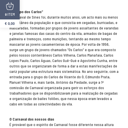
O “grupo dos Carlos”
ITEM
0
O Carnaval de Sines foi, durante muitos anos, um acto mais ou menos
espontâneo da população e que consistia em cegadas, burricadas, e
€
0,00
mascaradas, formadas por grupos de jovens assaltantes de varandas
e janelas famosas das casas do centro da vila, armados de bagas de
palmeira e tremoços, como munições, tentando ao mesmo tempo
mascarrar as jovens casamenteiras de época. Por volta de 1956,
surge um grupo de jovens chamados “Os Carlos” e que era composto
pelos nossos conterrâneos Carlos Vilhena, Carlos Manafaia, Carlos
Lopes Paulo, Carlos Águas, Carlos Guê-Gué e Agostinho Cunha, entre
outros que se organizaram de forma a dar a estas manifestações de
cariz popular uma estrutura mais sistemática. No ano seguinte, com a
entrada para o grupo do Carlos de Vicente do Ó, Edmundo Prata,
Manuel Vilhena e, mais tarde, António da Piedade, surge a 1ª
comissão de Carnaval organizada para gerir os esforços dos
trabalhadores que se disponibilizavam para a realização de cegadas
e organização de bailes foliões, que nessa época eram levados a
cabo em todas as colectividades da vila.
O Carnaval dos nossos dias
É provável que o espírito de Carnaval fosse diferente nessa altura