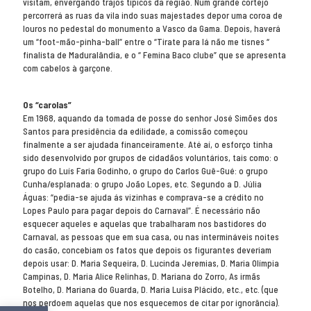
visitam, envergando trajos típicos da região. Num grande cortejo
percorrerá as ruas da vila indo suas majestades depor uma coroa de
louros no pedestal do monumento a Vasco da Gama. Depois, haverá
um “foot-mão-pinha-ball” entre o “Tirate para lá não me tisnes “
finalista de Maduralândia, e o “ Femina Baco clube” que se apresenta
com cabelos à garçone.
Os “carolas”
Em 1968, aquando da tomada de posse do senhor José Simões dos
Santos para presidência da edilidade, a comissão começou
finalmente a ser ajudada financeiramente. Até aí, o esforço tinha
sido desenvolvido por grupos de cidadãos voluntários, tais como: o
grupo do Luís Faria Godinho, o grupo do Carlos Guê-Gué: o grupo
Cunha/esplanada: o grupo João Lopes, etc. Segundo a D. Júlia
Águas: “pedia-se ajuda ás vizinhas e comprava-se a crédito no
Lopes Paulo para pagar depois do Carnaval”. É necessário não
esquecer aqueles e aquelas que trabalharam nos bastidores do
Carnaval, as pessoas que em sua casa, ou nas intermináveis noites
do casão, concebiam os fatos que depois os figurantes deveriam
depois usar: D. Maria Sequeira, D. Lucinda Jeremias, D. Maria Olímpia
Campinas, D. Maria Alice Relinhas, D. Mariana do Zorro, As irmãs
Botelho, D. Mariana do Guarda, D. Maria Luísa Plácido, etc., etc. (que
nos perdoem aquelas que nos esquecemos de citar por ignorância).