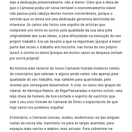
mas a dedicação presentemente, não é menor. Claro que a ideia de
que o Carnaval podia ser coisa rentável e economicamente viável
não passou pela cabeça destes nossos conterrâneos, porque o
sentido que os movia era uma dedicação generosa destituída de
interesse. Os carros são feitos com orgulho de artistas que
competem uns entre os outros pela qualidade da sua obra pela
originalidade das suas ideias, e pela dificuldade na execução do seu
próprio trabalho. Era um desafio a que se impunham, (porque a maior
parte das vezes o trabalho era nocturno, nas horas do seu próprio
lazer), e contra os meios (porque em muitos casos as despesa corriam
por conta própria).
Na história mais recente do nosso Carnaval ficaram inúmeros nomes
de voluntários que valeram, e alguns ainda valem, não apenas pela
qualidade do seu trabalho, mas também pela quantidade, pelo
enorme que conseguem desenvolver. A citar, os casos dos grupos do
Liberal, do Henrique Ramos, do Biga/Passaradas e muitos outros, uma
mão cheia de homens de boa vontade e espírito de sacrifício que
com o seu suor fizeram do Carnaval de Sines o espectáculo de que
hoje tanto nos podemos orgulhar.
Entretanto, o Carnaval cresceu, mudou, modernizou-se das exíguas
ruelas da nossa vila, transferiu-se para as largas avenidas, para
espaços mais vastos e amplos, mais actuais. Para sobreviver na