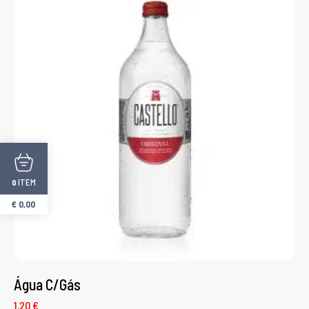
ITEM
0
€
0,00
Água C/Gás
1.20 €