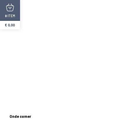
ITEM
0
€
0,00
Alojamento Família Campos
Origens Hostel
Onde comer