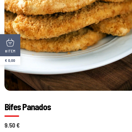
ITEM
0
€
0,00
Bifes Panados
9.50 €