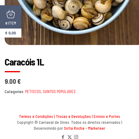
ITEM
0
€
0,00
Caracóis 1L
9.00 €
Categories:
PETISCOS
,
SANTOS POPULARES
Termos e Condições
|
Trocas e Devoluções
|
Envios e Portes
Copyright © Carnaval de Sines. Todos os direitos reservados |
Desenvolvido por
Sofia Rocha - Marketeer