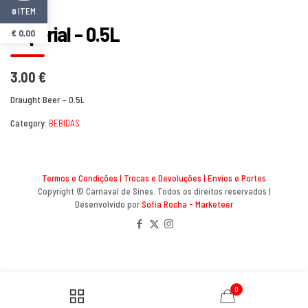
ITEM
0
Imperial – 0.5L
€
0,00
3.00 €
Draught Beer – 0.5L
Category:
BEBIDAS
Termos e Condições
|
Trocas e Devoluções
|
Envios e Portes
Copyright © Carnaval de Sines. Todos os direitos reservados |
Desenvolvido por
Sofia Rocha - Marketeer
0