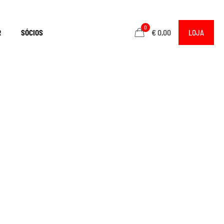
0
€ 0,00
R
SÓCIOS
LOJA